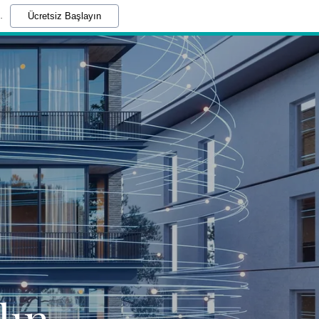
.
Ücretsiz Başlayın
lın