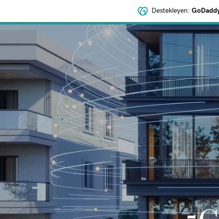
Destekleyen:
GoDaddy 
5G