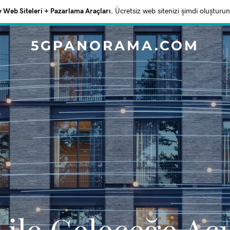
Web Siteleri + Pazarlama Araçları.
Ücretsiz web sitenizi şimdi oluşturun
5GPANORAMA.COM
 ile Geleceğe Açı